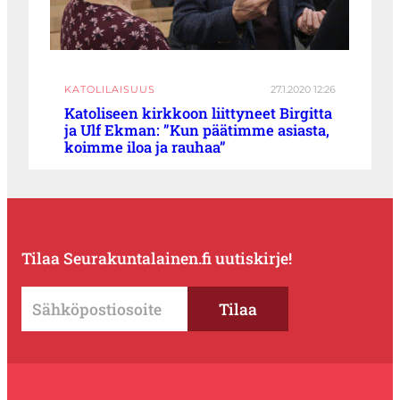
KATOLILAISUUS
27.1.2020 12:26
Katoliseen kirkkoon liittyneet Birgitta
ja Ulf Ekman: ”Kun päätimme asiasta,
koimme iloa ja rauhaa”
Tilaa Seurakuntalainen.fi uutiskirje!