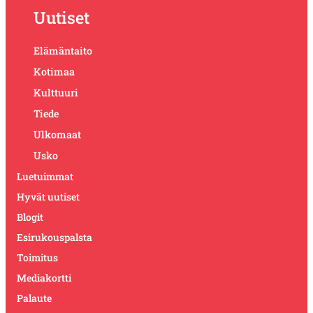
Uutiset
Elämäntaito
Kotimaa
Kulttuuri
Tiede
Ulkomaat
Usko
Luetuimmat
Hyvät uutiset
Blogit
Esirukouspalsta
Toimitus
Mediakortti
Palaute