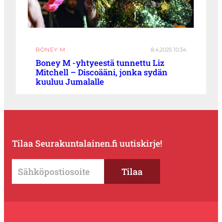
BONEY M
8.4.2025 10:34
Boney M -yhtyeestä tunnettu Liz
Mitchell – Discoääni, jonka sydän
kuuluu Jumalalle
Tilaa Seurakuntalainen.fi uutiskirje!