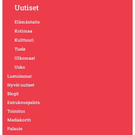
Uutiset
Elämäntaito
Kotimaa
Kulttuuri
Tiede
Ulkomaat
Usko
Luetuimmat
Hyvät uutiset
Blogit
Esirukouspalsta
Toimitus
Mediakortti
Palaute