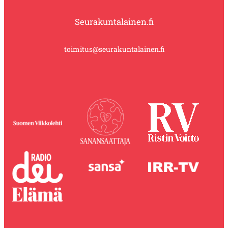
Seurakuntalainen.fi
toimitus@seurakuntalainen.fi