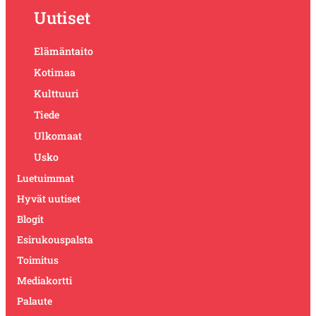
Uutiset
Elämäntaito
Kotimaa
Kulttuuri
Tiede
Ulkomaat
Usko
Luetuimmat
Hyvät uutiset
Blogit
Esirukouspalsta
Toimitus
Mediakortti
Palaute