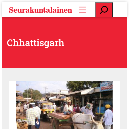
S
E
i
t
i
s
r
i
r
y
Chhattisgarh
s
i
s
ä
l
t
ö
ö
n