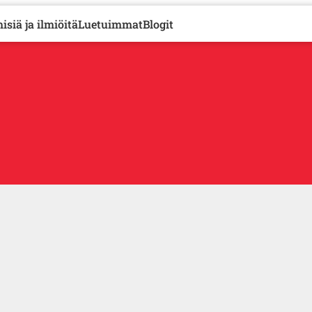
isiä ja ilmiöitä
Luetuimmat
Blogit