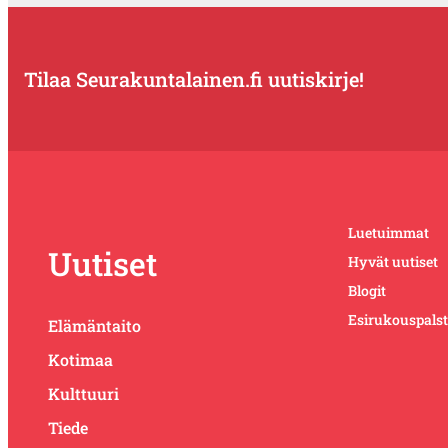
Tilaa Seurakuntalainen.fi uutiskirje!
Luetuimmat
Uutiset
Hyvät uutiset
Blogit
Esirukouspals
Elämäntaito
Kotimaa
Kulttuuri
Tiede