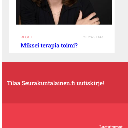
BLOGI
7.11.2025 13:43
Miksei terapia toimi?
Tilaa Seurakuntalainen.fi uutiskirje!
Luetuimmat