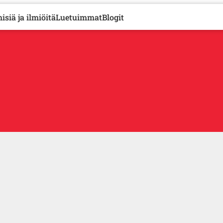
isiä ja ilmiöitä
Luetuimmat
Blogit