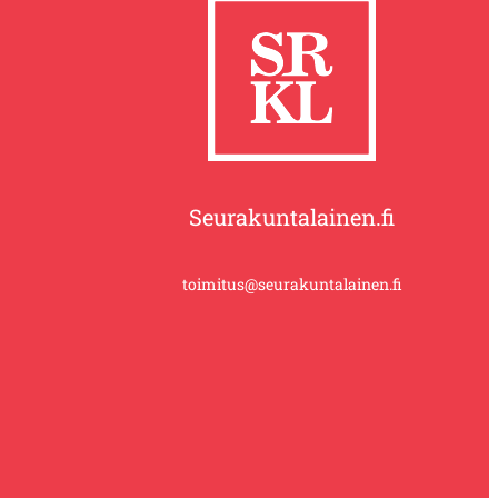
Seurakuntalainen.fi
toimitus@seurakuntalainen.fi