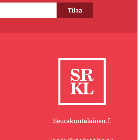
Seurakuntalainen.fi
toimitus@seurakuntalainen.fi