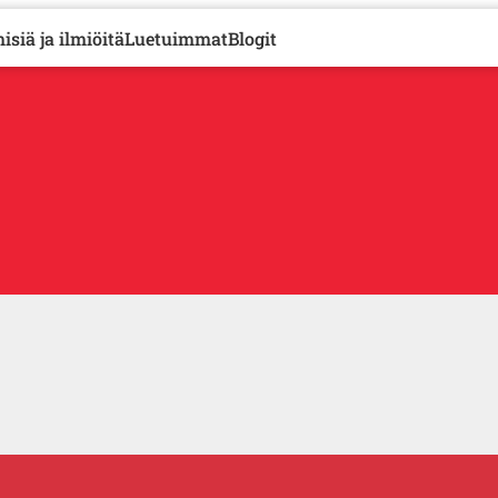
isiä ja ilmiöitä
Luetuimmat
Blogit