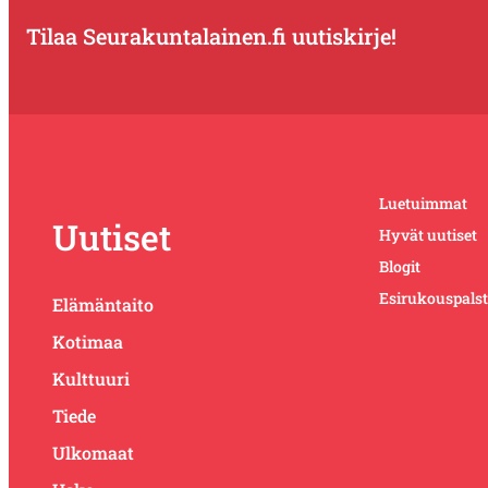
Tilaa Seurakuntalainen.fi uutiskirje!
Luetuimmat
Uutiset
Hyvät uutiset
Blogit
Esirukouspals
Elämäntaito
Kotimaa
Kulttuuri
Tiede
Ulkomaat