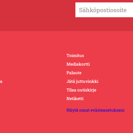
Toimitus
Mediakortti
Palaute
ta
Jätä juttuvinkki
Tilaa uutiskirje
Netiketti
Näytä omat evästeasetukseni