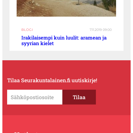
BLOGI
7.11.2019 09:00
Irakilaisempi kuin luulit: aramean ja
syyrian kielet
Tilaa Seurakuntalainen.fi uutiskirje!