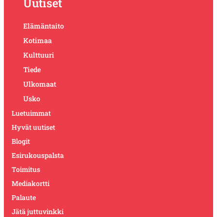
Uutiset
Elämäntaito
Kotimaa
Kulttuuri
Tiede
Ulkomaat
Usko
Luetuimmat
Hyvät uutiset
Blogit
Esirukouspalsta
Toimitus
Mediakortti
Palaute
Jätä juttuvinkki