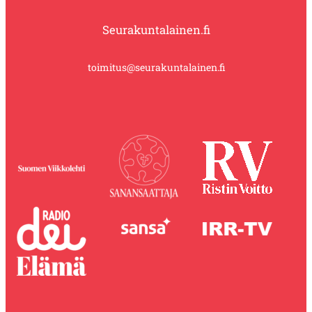
Seurakuntalainen.fi
toimitus@seurakuntalainen.fi