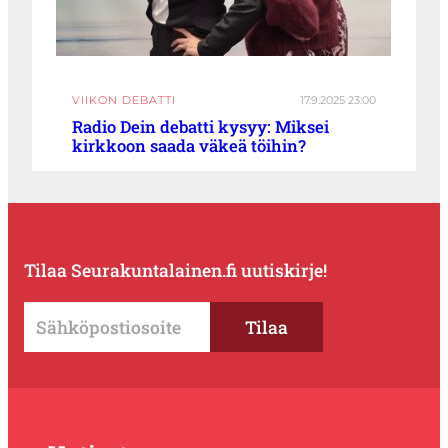
VIIKON DEBATTI
17.9.2025 23:00
Radio Dein debatti kysyy: Miksei
kirkkoon saada väkeä töihin?
Tilaa Seurakuntalainen.fi uutiskirje!