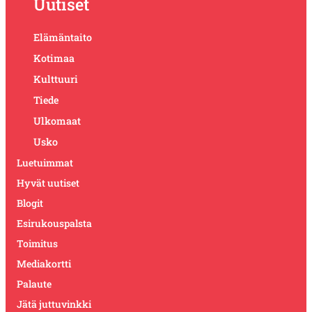
Uutiset
Elämäntaito
Kotimaa
Kulttuuri
Tiede
Ulkomaat
Usko
Luetuimmat
Hyvät uutiset
Blogit
Esirukouspalsta
Toimitus
Mediakortti
Palaute
Jätä juttuvinkki