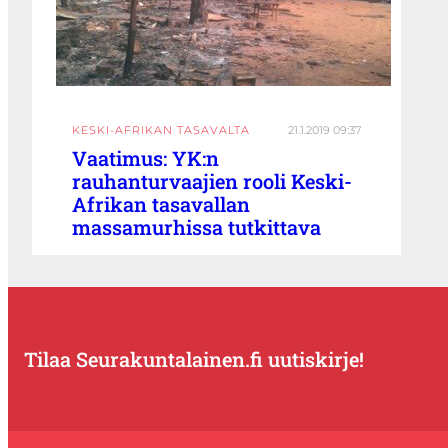
KESKI-AFRIKAN TASAVALTA
21.1.2019 09:37
Vaatimus: YK:n
rauhanturvaajien rooli Keski-
Afrikan tasavallan
massamurhissa tutkittava
Tilaa Seurakuntalainen.fi uutiskirje!