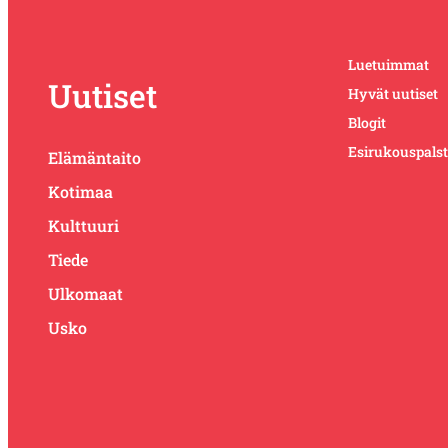
Luetuimmat
Uutiset
Hyvät uutiset
Blogit
Esirukouspals
Elämäntaito
Kotimaa
Kulttuuri
Tiede
Ulkomaat
Usko