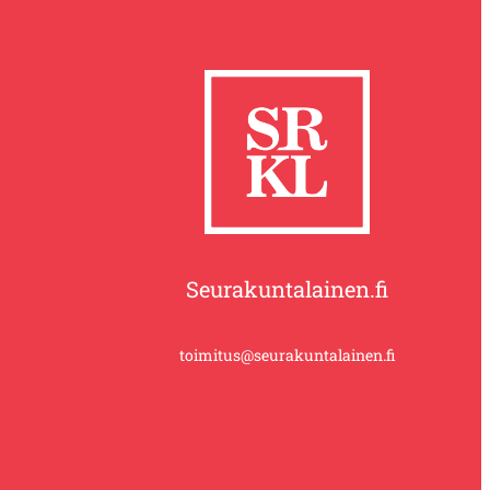
Seurakuntalainen.fi
toimitus@seurakuntalainen.fi