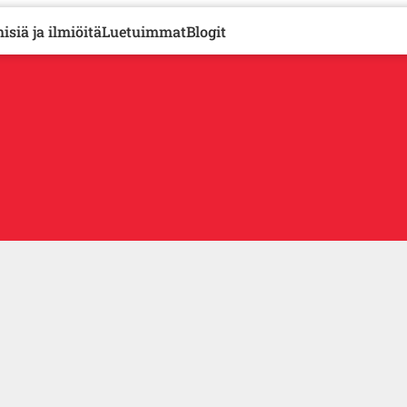
isiä ja ilmiöitä
Luetuimmat
Blogit