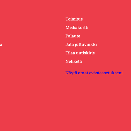
Toimitus
Mediakortti
Palaute
ta
Jätä juttuvinkki
Tilaa uutiskirje
Netiketti
Näytä omat evästeasetukseni