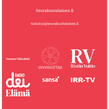
Seurakuntalainen.fi
toimitus@seurakuntalainen.fi